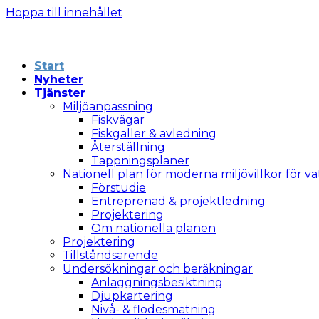
Hoppa till innehållet
Start
Nyheter
Tjänster
Miljöanpassning
Fiskvägar
Fiskgaller & avledning
Återställning
Tappningsplaner
Nationell plan för moderna miljövillkor för v
Förstudie
Entreprenad & projektledning
Projektering
Om nationella planen
Projektering
Tillståndsärende
Undersökningar och beräkningar
Anläggningsbesiktning
Djupkartering
Nivå- & flödesmätning