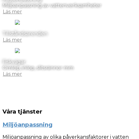
Miljöanpassning av vattenverksamheter
Läs mer
Tillståndsärenden
Läs mer
Fiskvägar
Omlöp, inlöp, slitsrännor mm
Läs mer
Våra tjänster
Miljöanpassning
Miljöanpassning av olika påverkansfaktorer i vatten