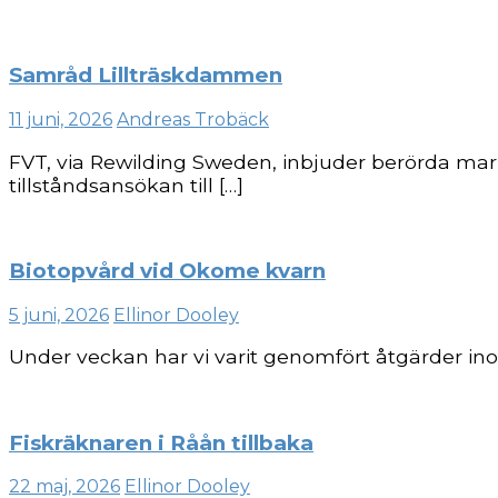
Samråd Lillträskdammen
11 juni, 2026
Andreas Trobäck
FVT, via Rewilding Sweden, inbjuder berörda ma
tillståndsansökan till […]
Biotopvård vid Okome kvarn
5 juni, 2026
Ellinor Dooley
Under veckan har vi varit genomfört åtgärder in
Fiskräknaren i Råån tillbaka
22 maj, 2026
Ellinor Dooley