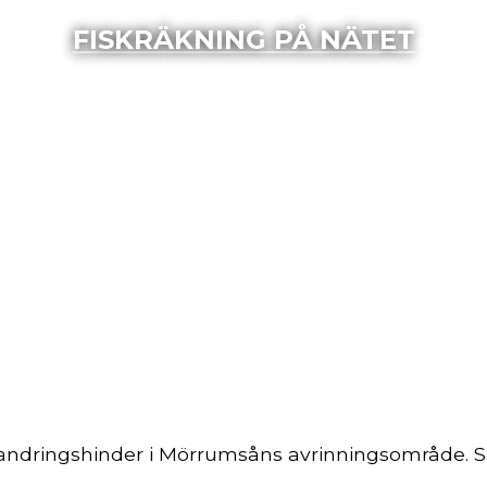
FISKRÄKNING PÅ NÄTET
andringshinder i Mörrumsåns avrinningsområde. S