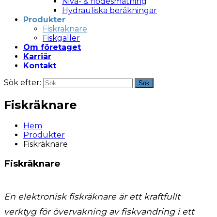
Nivå- & flödesmätning
Hydrauliska beräkningar
Produkter
Fiskräknare
Fiskgaller
Om företaget
Karriär
Kontakt
Sök efter:
Sök
Fiskräknare
Hem
Produkter
Fiskräknare
Fiskräknare
En elektronisk fiskräknare är ett kraftfullt
verktyg för övervakning av fiskvandring i ett