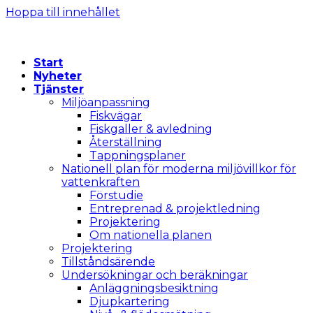
Hoppa till innehållet
Start
Nyheter
Tjänster
Miljöanpassning
Fiskvägar
Fiskgaller & avledning
Återställning
Tappningsplaner
Nationell plan för moderna miljövillkor för
vattenkraften
Förstudie
Entreprenad & projektledning
Projektering
Om nationella planen
Projektering
Tillståndsärende
Undersökningar och beräkningar
Anläggningsbesiktning
Djupkartering