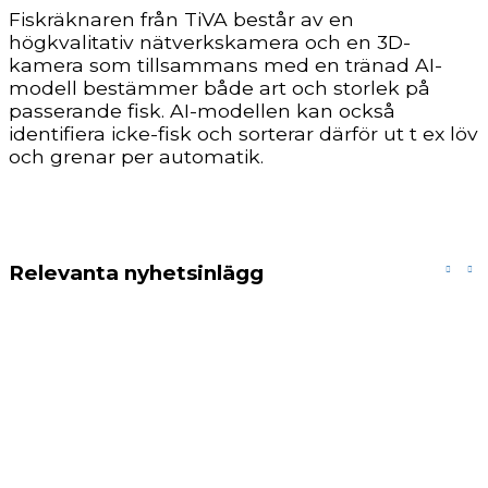
Fiskräknaren från TiVA består av en
högkvalitativ nätverkskamera och en 3D-
kamera som tillsammans med en tränad AI-
modell bestämmer både art och storlek på
passerande fisk. AI-modellen kan också
identifiera icke-fisk och sorterar därför ut t ex löv
och grenar per automatik.
Relevanta nyhetsinlägg
Fiskvägar för upp- och
nedströmsvandring, fiskgaller och
dammsäkerhet vid Lyckebyån
Fiskgaller vid Lyckeby