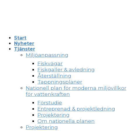
utrivning
Kontrollstationer vid Herting
Start
Nyheter
Tjänster
Miljöanpassning
Fiskvägar
Fiskgaller & avledning
Återställning
Tappningsplaner
Nationell plan för moderna miljövillkor
för vattenkraften
Förstudie
Entreprenad & projektledning
Projektering
Om nationella planen
Projektering