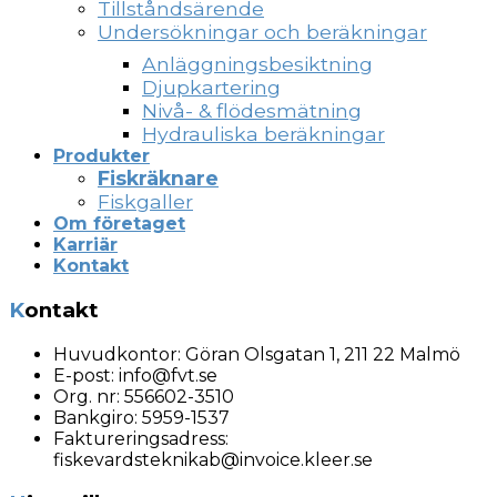
Tillståndsärende
Undersökningar och beräkningar
Anläggningsbesiktning
Djupkartering
Nivå- & flödesmätning
Hydrauliska beräkningar
Produkter
Fiskräknare
Fiskgaller
Om företaget
Karriär
Kontakt
Kontakt
Huvudkontor:
Göran Olsgatan 1, 211 22 Malmö
E-post:
info@fvt.se
Org. nr:
556602-3510
Bankgiro: 5959-1537
Faktureringsadress:
fiskevardsteknikab@invoice.kleer.se