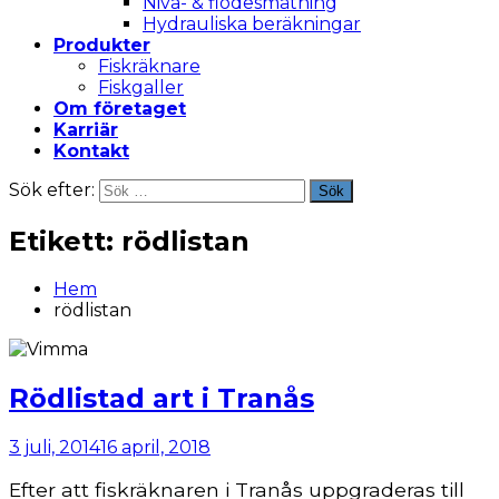
Nivå- & flödesmätning
Hydrauliska beräkningar
Produkter
Fiskräknare
Fiskgaller
Om företaget
Karriär
Kontakt
Sök efter:
Sök
Etikett:
rödlistan
Hem
rödlistan
Rödlistad art i Tranås
3 juli, 2014
16 april, 2018
Efter att fiskräknaren i Tranås uppgraderas till