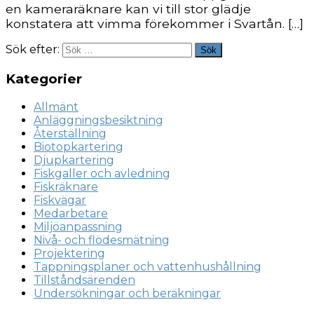
en kameraräknare kan vi till stor glädje
konstatera att vimma förekommer i Svartån. […]
Sök efter:
Sök
Kategorier
Allmänt
Anläggningsbesiktning
Återställning
Biotopkartering
Djupkartering
Fiskgaller och avledning
Fiskräknare
Fiskvägar
Medarbetare
Miljöanpassning
Nivå- och flödesmätning
Projektering
Tappningsplaner och vattenhushållning
Tillståndsärenden
Undersökningar och beräkningar