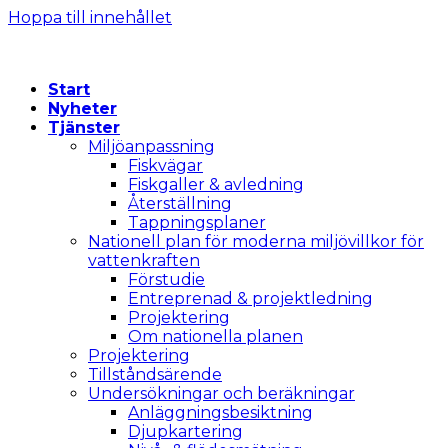
Hoppa till innehållet
Start
Nyheter
Tjänster
Miljöanpassning
Fiskvägar
Fiskgaller & avledning
Återställning
Tappningsplaner
Nationell plan för moderna miljövillkor för
vattenkraften
Förstudie
Entreprenad & projektledning
Projektering
Om nationella planen
Projektering
Tillståndsärende
Undersökningar och beräkningar
Anläggningsbesiktning
Djupkartering