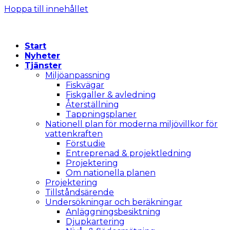
Hoppa till innehållet
Start
Nyheter
Tjänster
Miljöanpassning
Fiskvägar
Fiskgaller & avledning
Återställning
Tappningsplaner
Nationell plan för moderna miljövillkor för
vattenkraften
Förstudie
Entreprenad & projektledning
Projektering
Om nationella planen
Projektering
Tillståndsärende
Undersökningar och beräkningar
Anläggningsbesiktning
Djupkartering