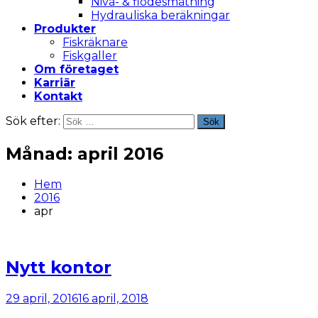
Nivå- & flödesmätning
Hydrauliska beräkningar
Produkter
Fiskräknare
Fiskgaller
Om företaget
Karriär
Kontakt
Sök efter:
Sök
Månad:
april 2016
Hem
2016
apr
Nytt kontor
29 april, 2016
16 april, 2018