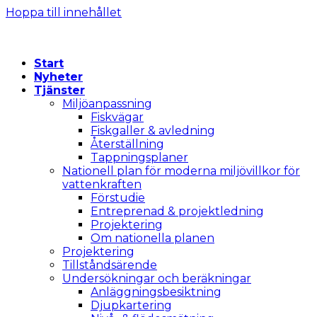
Hoppa till innehållet
Start
Nyheter
Tjänster
Miljöanpassning
Fiskvägar
Fiskgaller & avledning
Återställning
Tappningsplaner
Nationell plan för moderna miljövillkor för
vattenkraften
Förstudie
Entreprenad & projektledning
Projektering
Om nationella planen
Projektering
Tillståndsärende
Undersökningar och beräkningar
Anläggningsbesiktning
Djupkartering