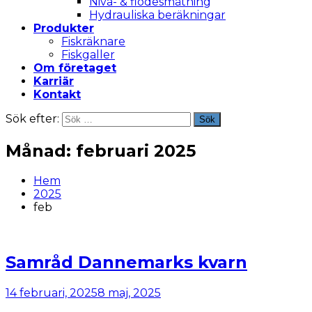
Nivå- & flödesmätning
Hydrauliska beräkningar
Produkter
Fiskräknare
Fiskgaller
Om företaget
Karriär
Kontakt
Sök efter:
Sök
Månad:
februari 2025
Hem
2025
feb
Samråd Dannemarks kvarn
14 februari, 2025
8 maj, 2025