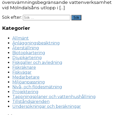
översvämningsbegränsande vattenverksamhet
vid Mölndalsåns utlopp i […]
Sök efter:
Sök
Kategorier
Allmänt
Anläggningsbesiktning
Återställning
Biotopkartering
Djupkartering
Fiskgaller och avledning
Fiskräknare
Fiskvägar
Medarbetare
Miljöanpassning
Nivå- och flödesmätning
Projektering
Tappningsplaner och vattenhushållning
Tillståndsärenden
Undersökningar och beräkningar