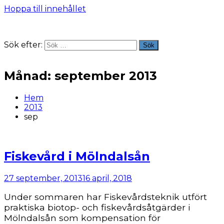
Hoppa till innehållet
Sök efter:
Sök
Månad:
september 2013
Hem
2013
sep
Fiskevård i Mölndalsån
27 september, 2013
16 april, 2018
Under sommaren har Fiskevårdsteknik utfört
praktiska biotop- och fiskevårdsåtgärder i
Mölndalsån som kompensation för