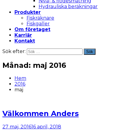
Nivå- & flödesmätning
Hydrauliska beräkningar
Produkter
Fiskräknare
Fiskgaller
Om företaget
Karriär
Kontakt
Sök efter:
Sök
Månad:
maj 2016
Hem
2016
maj
Välkommen Anders
27 maj, 2016
16 april, 2018