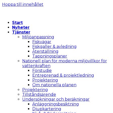
Hoppa till innehållet
Start
Nyheter
Tjänster
Miljöanpassning
Fiskvägar
Fiskgaller & avledning
Återställning
Tappningsplaner
Nationell plan för moderna miljövillkor för
vattenkraften
Förstudie
Entreprenad & projektledning
Projektering
Om nationella planen
Projektering
Tillståndsärende
Undersökningar och beräkningar
Anläggningsbesiktning
Djupkartering