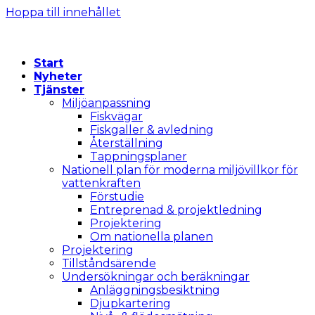
Hoppa till innehållet
Start
Nyheter
Tjänster
Miljöanpassning
Fiskvägar
Fiskgaller & avledning
Återställning
Tappningsplaner
Nationell plan för moderna miljövillkor för
vattenkraften
Förstudie
Entreprenad & projektledning
Projektering
Om nationella planen
Projektering
Tillståndsärende
Undersökningar och beräkningar
Anläggningsbesiktning
Djupkartering