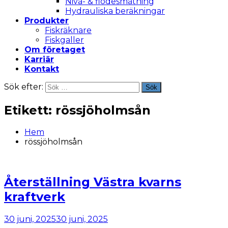
Nivå- & flödesmätning
Hydrauliska beräkningar
Produkter
Fiskräknare
Fiskgaller
Om företaget
Karriär
Kontakt
Sök efter:
Sök
Etikett:
rössjöholmsån
Hem
rössjöholmsån
Återställning Västra kvarns
kraftverk
30 juni, 2025
30 juni, 2025