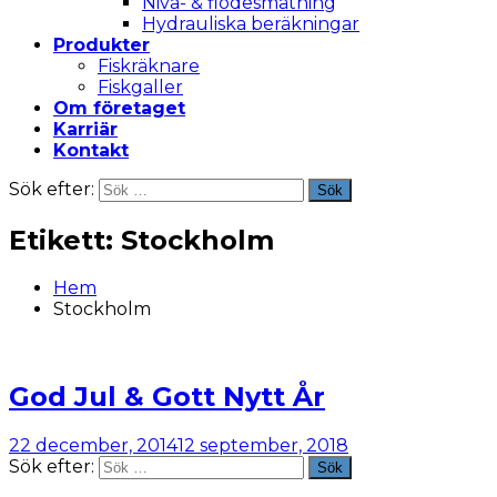
Nivå- & flödesmätning
Hydrauliska beräkningar
Produkter
Fiskräknare
Fiskgaller
Om företaget
Karriär
Kontakt
Sök efter:
Sök
Etikett:
Stockholm
Hem
Stockholm
God Jul & Gott Nytt År
22 december, 2014
12 september, 2018
Sök efter:
Sök