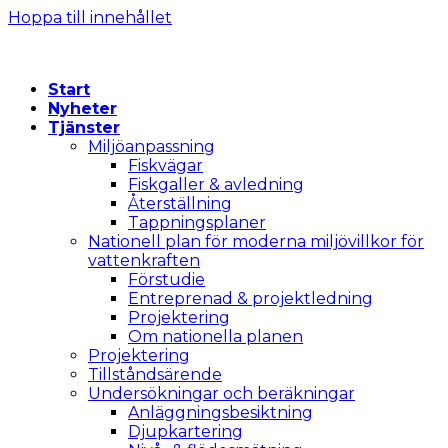
Hoppa till innehållet
Start
Nyheter
Tjänster
Miljöanpassning
Fiskvägar
Fiskgaller & avledning
Återställning
Tappningsplaner
Nationell plan för moderna miljövillkor för
vattenkraften
Förstudie
Entreprenad & projektledning
Projektering
Om nationella planen
Projektering
Tillståndsärende
Undersökningar och beräkningar
Anläggningsbesiktning
Djupkartering