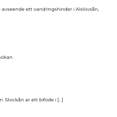
avseende ett vandringshinder i Alslövsån,
nsökan.
Stockån är ett biföde i […]