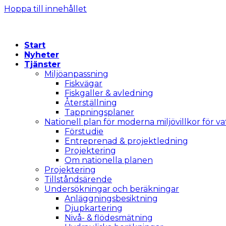
Hoppa till innehållet
Start
Nyheter
Tjänster
Miljöanpassning
Fiskvägar
Fiskgaller & avledning
Återställning
Tappningsplaner
Nationell plan för moderna miljövillkor för v
Förstudie
Entreprenad & projektledning
Projektering
Om nationella planen
Projektering
Tillståndsärende
Undersökningar och beräkningar
Anläggningsbesiktning
Djupkartering
Nivå- & flödesmätning