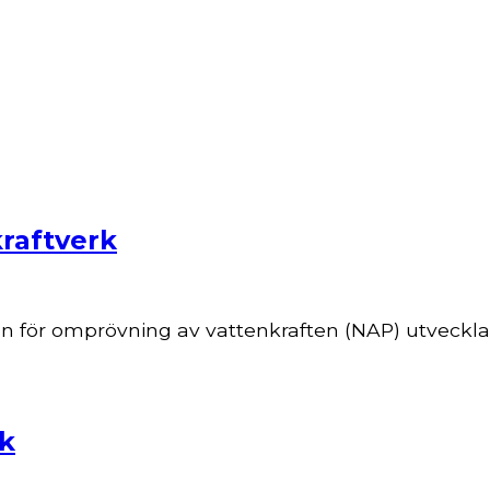
kraftverk
en för omprövning av vattenkraften (NAP) utveckla
rk