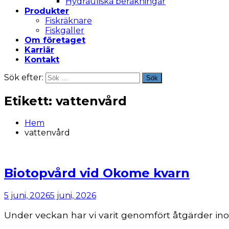
Hydrauliska beräkningar
Produkter
Fiskräknare
Fiskgaller
Om företaget
Karriär
Kontakt
Sök efter:
Sök
Etikett:
vattenvård
Hem
vattenvård
Biotopvård vid Okome kvarn
5 juni, 2026
5 juni, 2026
Under veckan har vi varit genomfört åtgärder in