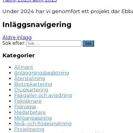
Under 2024 har vi genomfört ett projekt där Ebbar
Inläggsnavigering
Äldre inlägg
Sök efter:
Sök
Kategorier
Allmänt
Anläggningsbesiktning
Återställning
Biotopkartering
Djupkartering
Fiskgaller och avledning
Fiskräknare
Fiskvägar
Medarbetare
Miljöanpassning
Nivå- och flödesmätning
Projektering