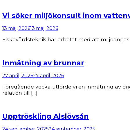
Vi söker miljökonsult inom vatte
13 maj, 2026
13 maj, 2026
Fiskevårdsteknik har arbetat med att miljöanpassa
Inmätning av brunnar
27 april, 2026
27 april, 2026
Föregående vecka utförde vi en inmätning av dric
relation till […]
Upptröskling Alslövsån
24 september, 2025
24 september, 2025