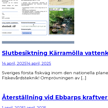
Slutbesiktning Kärramölla vatten
14 april, 2025
14 april, 2025
Sveriges första fiskväg inom den nationella plan
Fiskevårdsteknik! Omprövningen av […]
Återställning vid Ebbarps kraftve
1 april, 2025
1 april, 2025