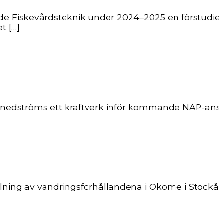
e Fiskevårdsteknik under 2024–2025 en förstudie 
t […]
åra nedströms ett kraftverk inför kommande NAP-a
ning av vandringsförhållandena i Okome i Stockån. 