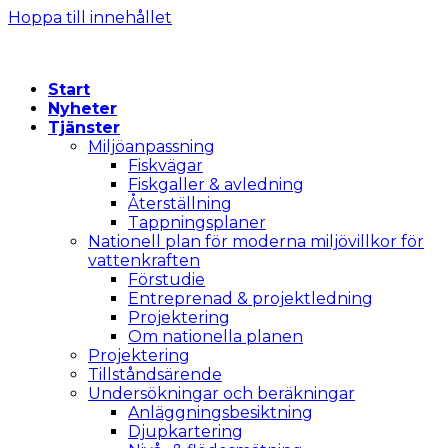
Hoppa till innehållet
Start
Nyheter
Tjänster
Miljöanpassning
Fiskvägar
Fiskgaller & avledning
Återställning
Tappningsplaner
Nationell plan för moderna miljövillkor för
vattenkraften
Förstudie
Entreprenad & projektledning
Projektering
Om nationella planen
Projektering
Tillståndsärende
Undersökningar och beräkningar
Anläggningsbesiktning
Djupkartering