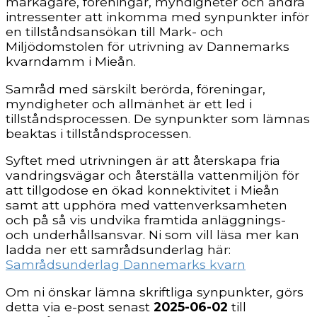
markägare, föreningar, myndigheter och andra
intressenter att inkomma med synpunkter inför
en tillståndsansökan till Mark- och
Miljödomstolen för utrivning av Dannemarks
kvarndamm i Mieån.
Samråd med särskilt berörda, föreningar,
myndigheter och allmänhet är ett led i
tillstånds­processen. De synpunkter som lämnas
beaktas i tillståndsprocessen.
Syftet med utrivningen är att återskapa fria
vandringsvägar och återställa vattenmiljön för
att tillgodose en ökad konnektivitet i Mieån
samt att upphöra med vattenverksamheten
och på så vis undvika framtida anläggnings-
och underhållsansvar. Ni som vill läsa mer kan
ladda ner ett samrådsunderlag här:
Samrådsunderlag Dannemarks kvarn
Om ni önskar lämna skriftliga synpunkter, görs
detta via e-post senast
2025-06-02
till