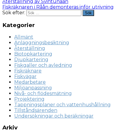
Återställning av Svintunaån
Fiskräknaren i Råån demonteras inför utrivning
Sök efter:
Sök
Kategorier
Allmänt
Anläggningsbesiktning
Återställning
Biotopkartering
Djupkartering
Fiskgaller och avledning
Fiskräknare
Fiskvägar
Medarbetare
Miljöanpassning
Nivå- och flödesmätning
Projektering
Tappningsplaner och vattenhushållning
Tillståndsärenden
Undersökningar och beräkningar
Arkiv