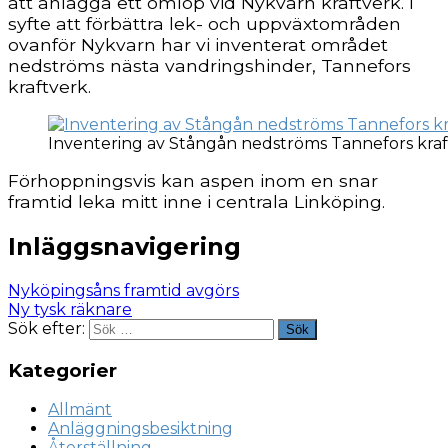
att anlägga ett omlöp vid Nykvarn kraftverk. I
syfte att förbättra lek- och uppväxtområden
ovanför Nykvarn har vi inventerat området
nedströms nästa vandringshinder, Tannefors
kraftverk.
Inventering av Stångån nedströms Tannefors kraf
Förhoppningsvis kan aspen inom en snar
framtid leka mitt inne i centrala Linköping.
Inläggsnavigering
Nyköpingsåns framtid avgörs
Ny tysk räknare
Sök efter:
Sök
Kategorier
Allmänt
Anläggningsbesiktning
Återställning