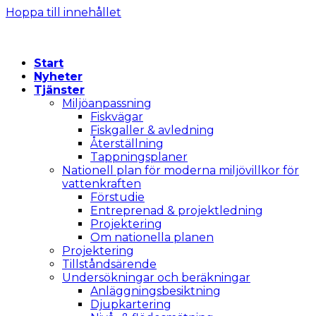
Hoppa till innehållet
Start
Nyheter
Tjänster
Miljöanpassning
Fiskvägar
Fiskgaller & avledning
Återställning
Tappningsplaner
Nationell plan för moderna miljövillkor för
vattenkraften
Förstudie
Entreprenad & projektledning
Projektering
Om nationella planen
Projektering
Tillståndsärende
Undersökningar och beräkningar
Anläggningsbesiktning
Djupkartering