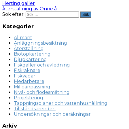
Herting galler
Återställning av Önne å
Sök efter:
Sök
Kategorier
Allmänt
Anläggningsbesiktning
Återställning
Biotopkartering
Djupkartering
Fiskgaller och avledning
Fiskräknare
Fiskvägar
Medarbetare
Miljöanpassning
Nivå- och flödesmätning
Projektering
Tappningsplaner och vattenhushållning
Tillståndsärenden
Undersökningar och beräkningar
Arkiv