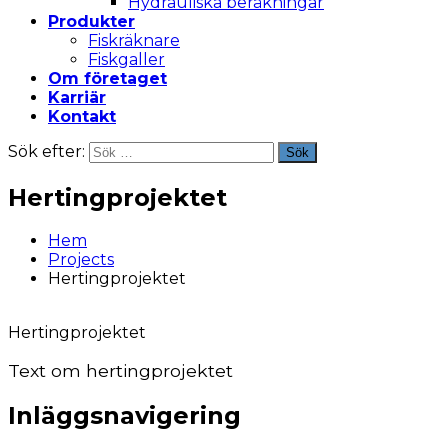
Hydrauliska beräkningar
Produkter
Fiskräknare
Fiskgaller
Om företaget
Karriär
Kontakt
Sök efter:
Sök
Hertingprojektet
Hem
Projects
Hertingprojektet
Hertingprojektet
Text om hertingprojektet
Inläggsnavigering