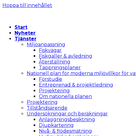
Hoppa till innehållet
Start
Nyheter
Tjänster
Miljöanpassning
Fiskvägar
Fiskgaller & avledning
Återställning
Tappningsplaner
Nationell plan för moderna miljövillkor för v
Förstudie
Entreprenad & projektledning
Projektering
Om nationella planen
Projektering
Tillståndsärende
Undersökningar och beräkningar
Anläggningsbesiktning
Djupkartering
Nivå- & flödesmätning