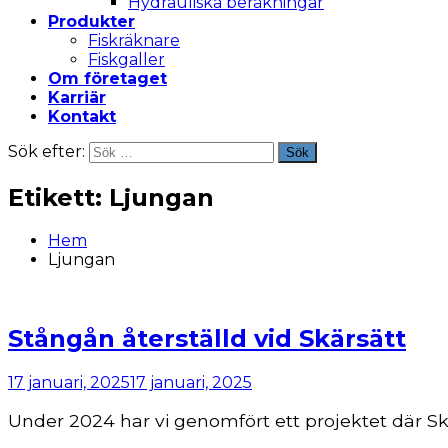
Hydrauliska beräkningar
Produkter
Fiskräknare
Fiskgaller
Om företaget
Karriär
Kontakt
Sök efter:
Sök
Etikett:
Ljungan
Hem
Ljungan
Stångån återställd vid Skärsätt
17 januari, 2025
17 januari, 2025
Under 2024 har vi genomfört ett projektet där Skä