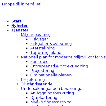
Hoppa till innehållet
Start
Nyheter
Tjänster
Miljöanpassning
Fiskvägar
Fiskgaller & avledning
Återställning
Tappningsplaner
Nationell plan för moderna miljövillkor för v
Förstudie
Entreprenad & projektledning
Projektering
Om nationella planen
Projektering
Tillståndsärende
Undersökningar och beräkningar
Anläggningsbesiktning
Djupkartering
Nivå- & flödesmätning