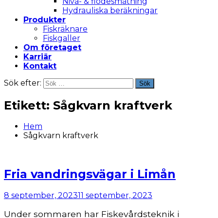
Nivå- & flödesmätning
Hydrauliska beräkningar
Produkter
Fiskräknare
Fiskgaller
Om företaget
Karriär
Kontakt
Sök efter:
Sök
Etikett:
Sågkvarn kraftverk
Hem
Sågkvarn kraftverk
Fria vandringsvägar i Limån
8 september, 2023
11 september, 2023
Under sommaren har Fiskevårdsteknik i