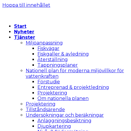
Hoppa till innehållet
Start
Nyheter
Tjänster
Miljöanpassning
Fiskvägar
Fiskgaller & avledning
Återställning
Tappningsplaner
Nationell plan för moderna miljövillkor för
vattenkraften
Förstudie
Entreprenad & projektledning
Projektering
Om nationella planen
Projektering
Tillståndsärende
Undersökningar och beräkningar
Anläggningsbesiktning
Djupkartering