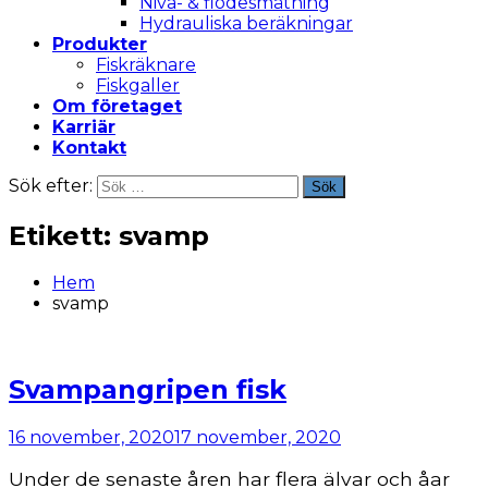
Nivå- & flödesmätning
Hydrauliska beräkningar
Produkter
Fiskräknare
Fiskgaller
Om företaget
Karriär
Kontakt
Sök efter:
Sök
Etikett:
svamp
Hem
svamp
Svampangripen fisk
16 november, 2020
17 november, 2020
Under de senaste åren har flera älvar och åar