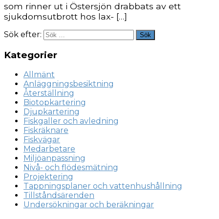
som rinner ut i Östersjön drabbats av ett
sjukdomsutbrott hos lax- […]
Sök efter:
Sök
Kategorier
Allmänt
Anläggningsbesiktning
Återställning
Biotopkartering
Djupkartering
Fiskgaller och avledning
Fiskräknare
Fiskvägar
Medarbetare
Miljöanpassning
Nivå- och flödesmätning
Projektering
Tappningsplaner och vattenhushållning
Tillståndsärenden
Undersökningar och beräkningar