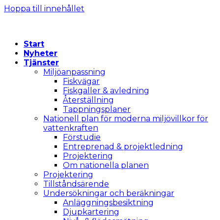
Hoppa till innehållet
Start
Nyheter
Tjänster
Miljöanpassning
Fiskvägar
Fiskgaller & avledning
Återställning
Tappningsplaner
Nationell plan för moderna miljövillkor för
vattenkraften
Förstudie
Entreprenad & projektledning
Projektering
Om nationella planen
Projektering
Tillståndsärende
Undersökningar och beräkningar
Anläggningsbesiktning
Djupkartering