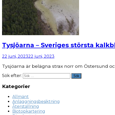
Tysjöarna – Sveriges största kal
22 juni, 2023
22 juni, 2023
Tysjöarna är belägna strax norr om Östersund oc
Sök efter:
Sök
Kategorier
Allmänt
Anläggningsbesiktning
Återställning
Biotopkartering