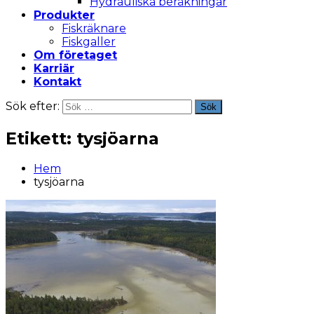
Hydrauliska beräkningar
Produkter
Fiskräknare
Fiskgaller
Om företaget
Karriär
Kontakt
Sök efter:
Sök
Etikett:
tysjöarna
Hem
tysjöarna