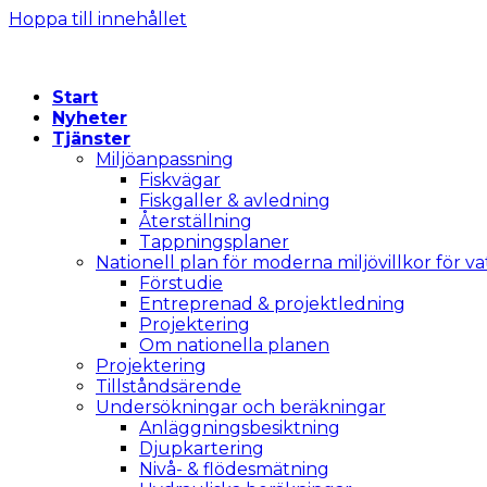
Hoppa till innehållet
Start
Nyheter
Tjänster
Miljöanpassning
Fiskvägar
Fiskgaller & avledning
Återställning
Tappningsplaner
Nationell plan för moderna miljövillkor för v
Förstudie
Entreprenad & projektledning
Projektering
Om nationella planen
Projektering
Tillståndsärende
Undersökningar och beräkningar
Anläggningsbesiktning
Djupkartering
Nivå- & flödesmätning