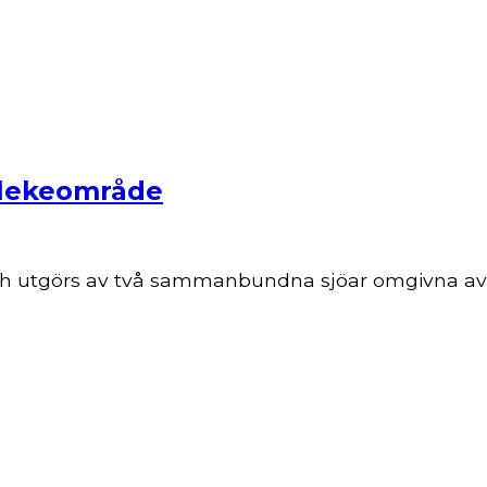
kblekeområde
h utgörs av två sammanbundna sjöar omgivna av st