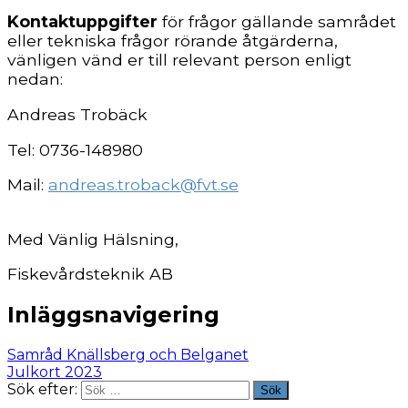
Kontaktuppgifter
för frågor gällande samrådet
eller tekniska frågor rörande åtgärderna,
vänligen vänd er till relevant person enligt
nedan:
Andreas Trobäck
Tel: 0736-148980
Mail:
andreas.troback@fvt.se
Med Vänlig Hälsning,
Fiskevårdsteknik AB
Inläggsnavigering
Samråd Knällsberg och Belganet
Julkort 2023
Sök efter:
Sök