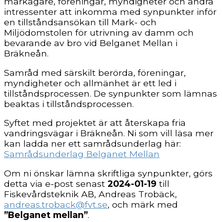
markägare, föreningar, myndigheter och andra
intressenter att inkomma med synpunkter inför
en tillståndsansökan till Mark- och
Miljödomstolen för utrivning av damm och
bevarande av bro vid Belganet Mellan i
Bräkneån.
Samråd med särskilt berörda, föreningar,
myndigheter och allmänhet är ett led i
tillstånds­processen. De synpunkter som lämnas
beaktas i tillståndsprocessen.
Syftet med projektet är att återskapa fria
vandringsvägar i Bräkneån. Ni som vill läsa mer
kan ladda ner ett samrådsunderlag här:
Samrådsunderlag Belganet Mellan
Om ni önskar lämna skriftliga synpunkter, görs
detta via e-post senast
2024-01-19
till
Fiskevårdsteknik AB, Andreas Trobäck,
andreas.troback@fvt.se
, och märk med
”Belganet mellan”
.