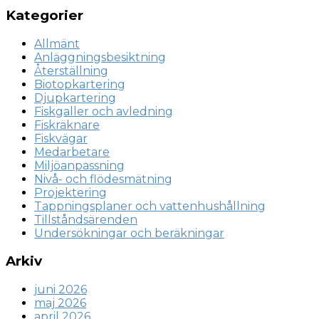
Kategorier
Allmänt
Anläggningsbesiktning
Återställning
Biotopkartering
Djupkartering
Fiskgaller och avledning
Fiskräknare
Fiskvägar
Medarbetare
Miljöanpassning
Nivå- och flödesmätning
Projektering
Tappningsplaner och vattenhushållning
Tillståndsärenden
Undersökningar och beräkningar
Arkiv
juni 2026
maj 2026
april 2026