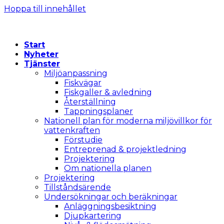
Hoppa till innehållet
Start
Nyheter
Tjänster
Miljöanpassning
Fiskvägar
Fiskgaller & avledning
Återställning
Tappningsplaner
Nationell plan för moderna miljövillkor för
vattenkraften
Förstudie
Entreprenad & projektledning
Projektering
Om nationella planen
Projektering
Tillståndsärende
Undersökningar och beräkningar
Anläggningsbesiktning
Djupkartering