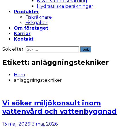
Nivå- & flödesmätning
Hydrauliska beräkningar
Produkter
Fiskräknare
Fiskgaller
Om företaget
Karriär
Kontakt
Sök efter:
Sök
Etikett:
anläggningstekniker
Hem
anläggningstekniker
Vi söker miljökonsult inom
vattenvård och vattenbyggnad
13 maj, 2026
13 maj, 2026