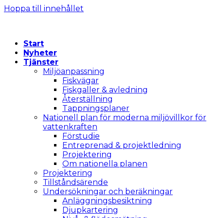
Hoppa till innehållet
Start
Nyheter
Tjänster
Miljöanpassning
Fiskvägar
Fiskgaller & avledning
Återställning
Tappningsplaner
Nationell plan för moderna miljövillkor för
vattenkraften
Förstudie
Entreprenad & projektledning
Projektering
Om nationella planen
Projektering
Tillståndsärende
Undersökningar och beräkningar
Anläggningsbesiktning
Djupkartering