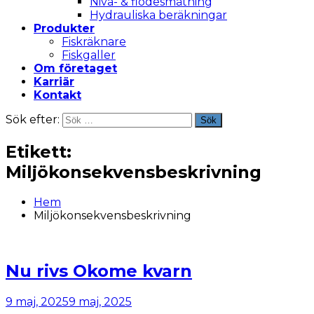
Nivå- & flödesmätning
Hydrauliska beräkningar
Produkter
Fiskräknare
Fiskgaller
Om företaget
Karriär
Kontakt
Sök efter:
Sök
Etikett:
Miljökonsekvensbeskrivning
Hem
Miljökonsekvensbeskrivning
Nu rivs Okome kvarn
9 maj, 2025
9 maj, 2025