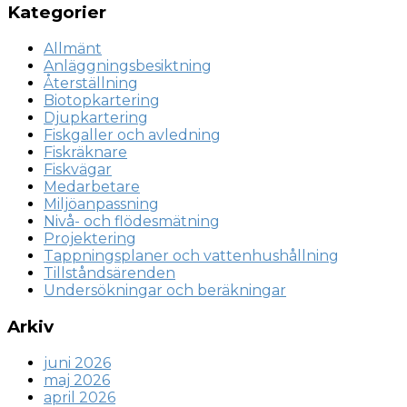
Kategorier
Allmänt
Anläggningsbesiktning
Återställning
Biotopkartering
Djupkartering
Fiskgaller och avledning
Fiskräknare
Fiskvägar
Medarbetare
Miljöanpassning
Nivå- och flödesmätning
Projektering
Tappningsplaner och vattenhushållning
Tillståndsärenden
Undersökningar och beräkningar
Arkiv
juni 2026
maj 2026
april 2026