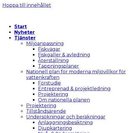
Hoppa till innehållet
Start
Nyheter
Tjänster
Miljöanpassning
Fiskvägar
Fiskgaller & avledning
Återställning
Tappningsplaner
Nationell plan för moderna miljövillkor för
vattenkraften
Förstudie
Entreprenad & projektledning
Projektering
Om nationella planen
Projektering
Tillståndsärende
Undersökningar och beräkningar
Anläggningsbesiktning
Djupkartering