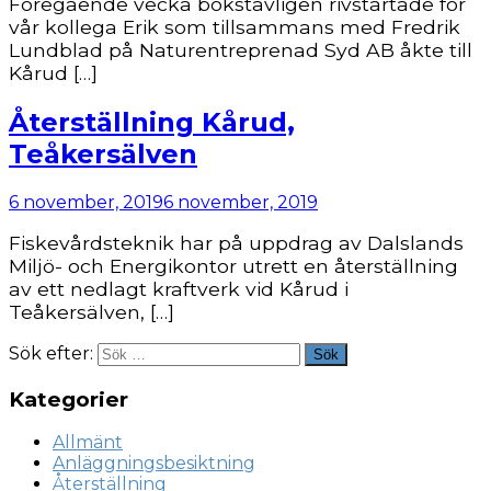
Föregående vecka bokstavligen rivstartade för
vår kollega Erik som tillsammans med Fredrik
Lundblad på Naturentreprenad Syd AB åkte till
Kårud […]
Återställning Kårud,
Teåkersälven
6 november, 2019
6 november, 2019
Fiskevårdsteknik har på uppdrag av Dalslands
Miljö- och Energikontor utrett en återställning
av ett nedlagt kraftverk vid Kårud i
Teåkersälven, […]
Sök efter:
Sök
Kategorier
Allmänt
Anläggningsbesiktning
Återställning