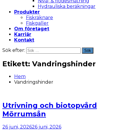
Nivå- & flödesmätning
Hydrauliska beräkningar
Produkter
Fiskräknare
Fiskgaller
Om företaget
Karriär
Kontakt
Sök efter:
Sök
Etikett:
Vandringshinder
Hem
Vandringshinder
Utrivning och biotopvård
Mörrumsån
26 juni, 2026
26 juni, 2026