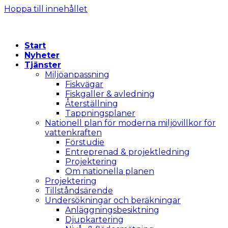
Hoppa till innehållet
Start
Nyheter
Tjänster
Miljöanpassning
Fiskvägar
Fiskgaller & avledning
Återställning
Tappningsplaner
Nationell plan för moderna miljövillkor för
vattenkraften
Förstudie
Entreprenad & projektledning
Projektering
Om nationella planen
Projektering
Tillståndsärende
Undersökningar och beräkningar
Anläggningsbesiktning
Djupkartering