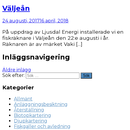
Väljeån
24 augusti, 2017
16 april, 2018
På uppdrag av Ljusdal Energi installerade vi en
fiskräknare i Väljeån den 22:e augusti i år.
Räknaren är av märket Vaki […]
Inläggsnavigering
Äldre inlägg
Sök efter:
Sök
Kategorier
Allmänt
Anläggningsbesiktning
Återställning
Biotopkartering
Djupkartering
Fiskgaller och avledning