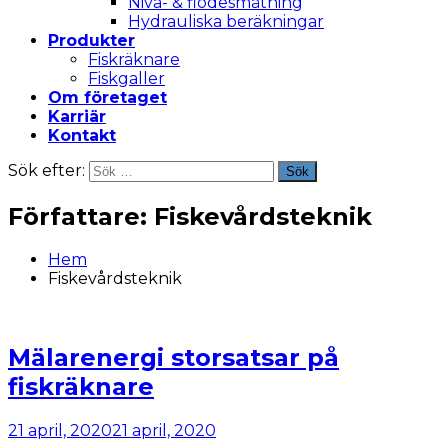
Nivå- & flödesmätning
Hydrauliska beräkningar
Produkter
Fiskräknare
Fiskgaller
Om företaget
Karriär
Kontakt
Sök efter:
Sök
Författare:
Fiskevårdsteknik
Hem
Fiskevårdsteknik
Mälarenergi storsatsar på
fiskräknare
21 april, 2020
21 april, 2020