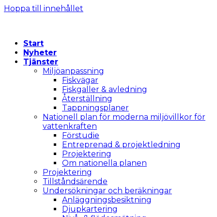
Hoppa till innehållet
Start
Nyheter
Tjänster
Miljöanpassning
Fiskvägar
Fiskgaller & avledning
Återställning
Tappningsplaner
Nationell plan för moderna miljövillkor för
vattenkraften
Förstudie
Entreprenad & projektledning
Projektering
Om nationella planen
Projektering
Tillståndsärende
Undersökningar och beräkningar
Anläggningsbesiktning
Djupkartering