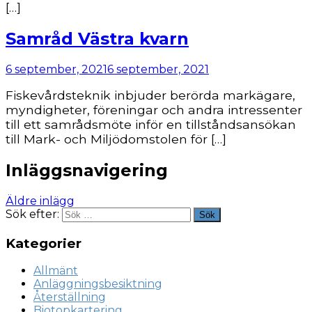
[…]
Samråd Västra kvarn
6 september, 2021
6 september, 2021
Fiskevårdsteknik inbjuder berörda markägare,
myndigheter, föreningar och andra intressenter
till ett samrådsmöte inför en tillståndsansökan
till Mark- och Miljödomstolen för […]
Inläggsnavigering
Äldre inlägg
Sök efter:
Sök
Kategorier
Allmänt
Anläggningsbesiktning
Återställning
Biotopkartering