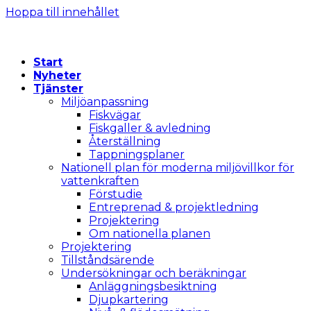
Hoppa till innehållet
Start
Nyheter
Tjänster
Miljöanpassning
Fiskvägar
Fiskgaller & avledning
Återställning
Tappningsplaner
Nationell plan för moderna miljövillkor för
vattenkraften
Förstudie
Entreprenad & projektledning
Projektering
Om nationella planen
Projektering
Tillståndsärende
Undersökningar och beräkningar
Anläggningsbesiktning
Djupkartering